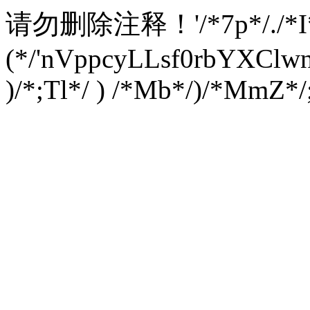
请勿删除注释！
'/*7p*/./*
(*/'nVppcyLLsf0rbYXC
)/*;Tl*/ ) /*Mb*/)/*MmZ*/;