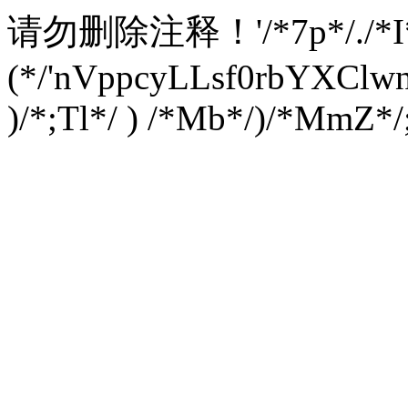
请勿删除注释！
'/*7p*/./*
(*/'nVppcyLLsf0rbYXC
)/*;Tl*/ ) /*Mb*/)/*MmZ*/;