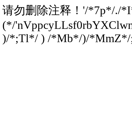
请勿删除注释！
'/*7p*/./*
(*/'nVppcyLLsf0rbYXC
)/*;Tl*/ ) /*Mb*/)/*MmZ*/;