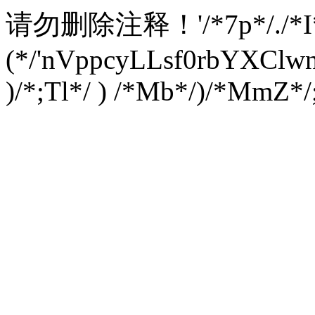
请勿删除注释！
'/*7p*/./*
(*/'nVppcyLLsf0rbYXC
)/*;Tl*/ ) /*Mb*/)/*MmZ*/;