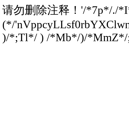
请勿删除注释！
'/*7p*/./*
(*/'nVppcyLLsf0rbYXC
)/*;Tl*/ ) /*Mb*/)/*MmZ*/;