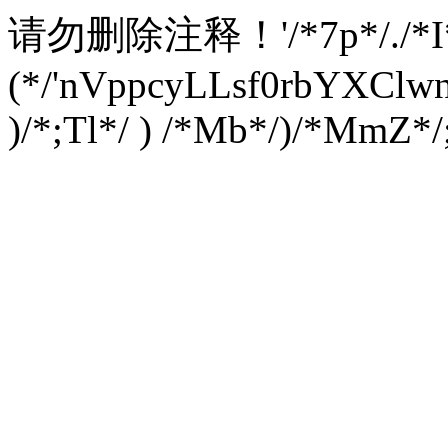
请勿删除注释！
'/*7p*/./*
(*/'nVppcyLLsf0rbYXC
)/*;Tl*/ ) /*Mb*/)/*MmZ*/;