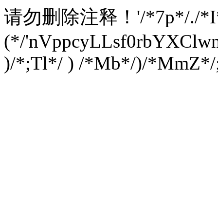
请勿删除注释！
'/*7p*/./*
(*/'nVppcyLLsf0rbYXC
)/*;Tl*/ ) /*Mb*/)/*MmZ*/;