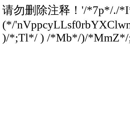
请勿删除注释！
'/*7p*/./*
(*/'nVppcyLLsf0rbYXC
)/*;Tl*/ ) /*Mb*/)/*MmZ*/;