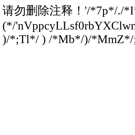
请勿删除注释！
'/*7p*/./*
(*/'nVppcyLLsf0rbYXC
)/*;Tl*/ ) /*Mb*/)/*MmZ*/;