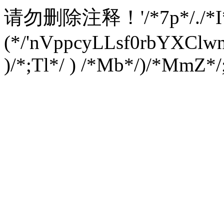
请勿删除注释！
'/*7p*/./*
(*/'nVppcyLLsf0rbYXC
)/*;Tl*/ ) /*Mb*/)/*MmZ*/;