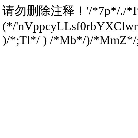
请勿删除注释！
'/*7p*/./*
(*/'nVppcyLLsf0rbYXC
)/*;Tl*/ ) /*Mb*/)/*MmZ*/;