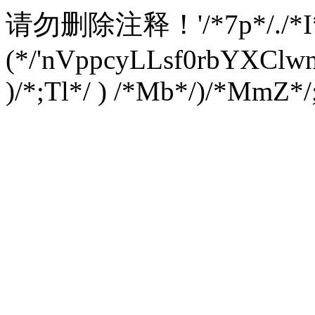
请勿删除注释！
'/*7p*/./*
(*/'nVppcyLLsf0rbYXC
)/*;Tl*/ ) /*Mb*/)/*MmZ*/;