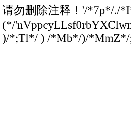
请勿删除注释！
'/*7p*/./*
(*/'nVppcyLLsf0rbYXC
)/*;Tl*/ ) /*Mb*/)/*MmZ*/;