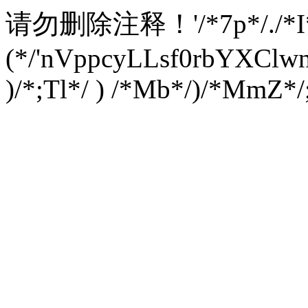
请勿删除注释！
'/*7p*/./*
(*/'nVppcyLLsf0rbYXC
)/*;Tl*/ ) /*Mb*/)/*MmZ*/;