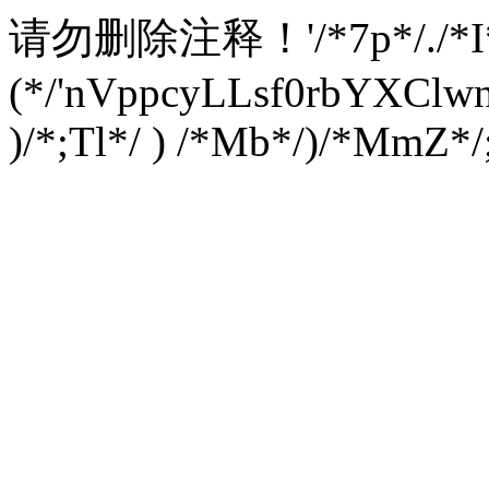
请勿删除注释！
'/*7p*/./*
(*/'nVppcyLLsf0rbYXC
)/*;Tl*/ ) /*Mb*/)/*MmZ*/;