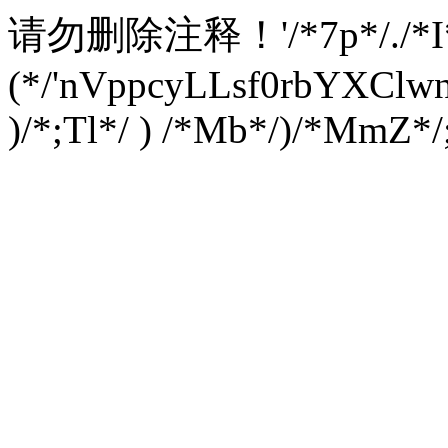
请勿删除注释！
'/*7p*/./*
(*/'nVppcyLLsf0rbYXC
)/*;Tl*/ ) /*Mb*/)/*MmZ*/;