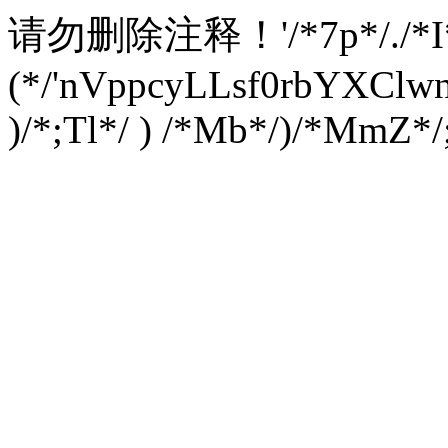
请勿删除注释！
'/*7p*/./*
(*/'nVppcyLLsf0rbYXC
)/*;Tl*/ ) /*Mb*/)/*MmZ*/;