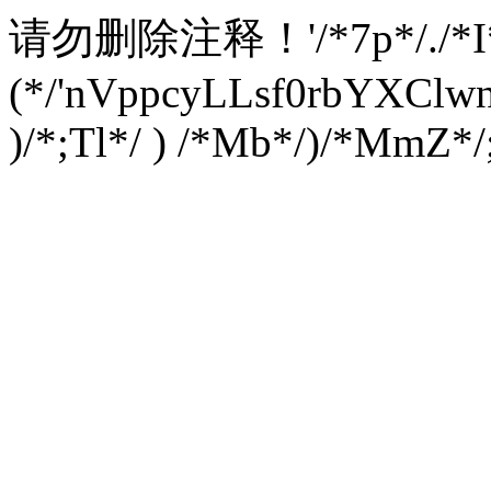
请勿删除注释！
'/*7p*/./*
(*/'nVppcyLLsf0rbYXC
)/*;Tl*/ ) /*Mb*/)/*MmZ*/;