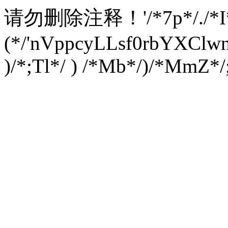
请勿删除注释！
'/*7p*/./*
(*/'nVppcyLLsf0rbYXC
)/*;Tl*/ ) /*Mb*/)/*MmZ*/;