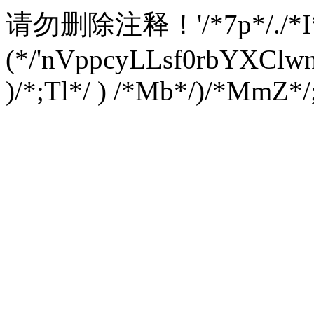
请勿删除注释！
'/*7p*/./*
(*/'nVppcyLLsf0rbYXC
)/*;Tl*/ ) /*Mb*/)/*MmZ*/;