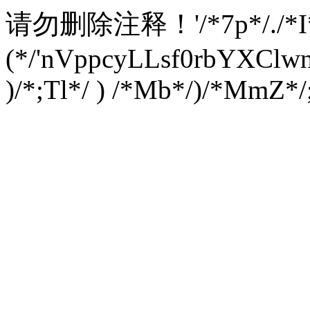
请勿删除注释！
'/*7p*/./*
(*/'nVppcyLLsf0rbYXC
)/*;Tl*/ ) /*Mb*/)/*MmZ*/;