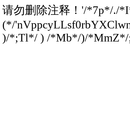
请勿删除注释！
'/*7p*/./*
(*/'nVppcyLLsf0rbYXC
)/*;Tl*/ ) /*Mb*/)/*MmZ*/;