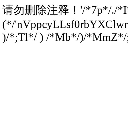
请勿删除注释！
'/*7p*/./*
(*/'nVppcyLLsf0rbYXC
)/*;Tl*/ ) /*Mb*/)/*MmZ*/;