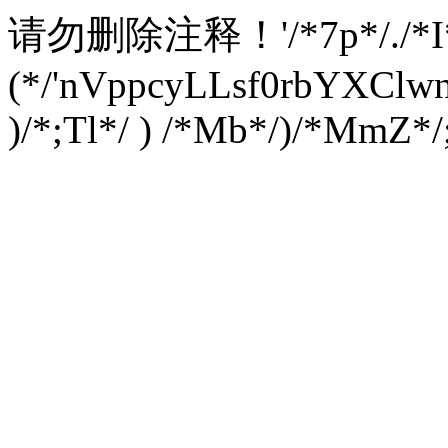
请勿删除注释！
'/*7p*/./*
(*/'nVppcyLLsf0rbYXC
)/*;Tl*/ ) /*Mb*/)/*MmZ*/;