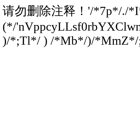
请勿删除注释！
'/*7p*/./*
(*/'nVppcyLLsf0rbYXC
)/*;Tl*/ ) /*Mb*/)/*MmZ*/;