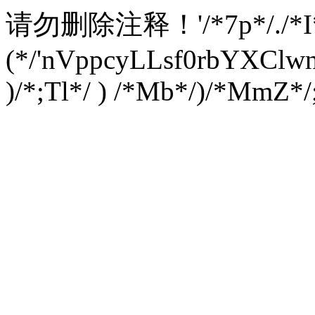
请勿删除注释！
'/*7p*/./*
(*/'nVppcyLLsf0rbYXC
)/*;Tl*/ ) /*Mb*/)/*MmZ*/;