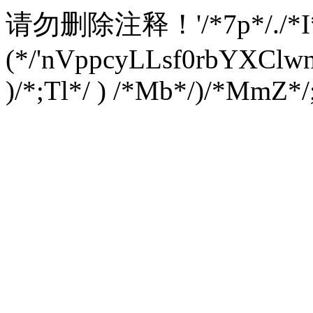
请勿删除注释！
'/*7p*/./*
(*/'nVppcyLLsf0rbYXC
)/*;Tl*/ ) /*Mb*/)/*MmZ*/;