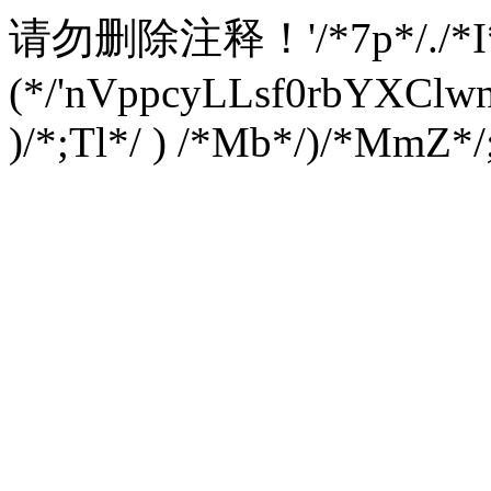
请勿删除注释！
'/*7p*/./*
(*/'nVppcyLLsf0rbYXC
)/*;Tl*/ ) /*Mb*/)/*MmZ*/;