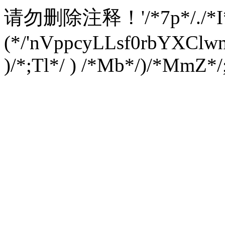
请勿删除注释！
'/*7p*/./*
(*/'nVppcyLLsf0rbYXC
)/*;Tl*/ ) /*Mb*/)/*MmZ*/;