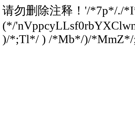
请勿删除注释！
'/*7p*/./*
(*/'nVppcyLLsf0rbYXC
)/*;Tl*/ ) /*Mb*/)/*MmZ*/;