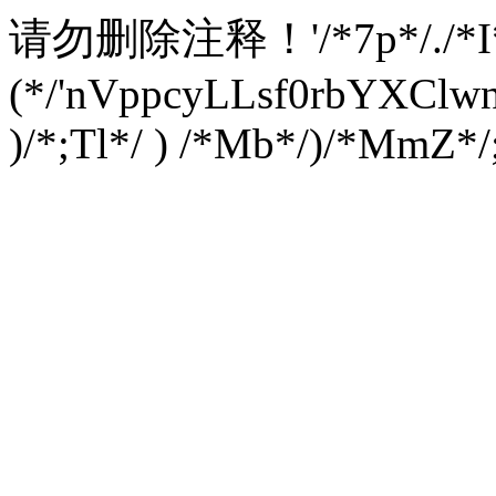
请勿删除注释！
'/*7p*/./*
(*/'nVppcyLLsf0rbYXC
)/*;Tl*/ ) /*Mb*/)/*MmZ*/;