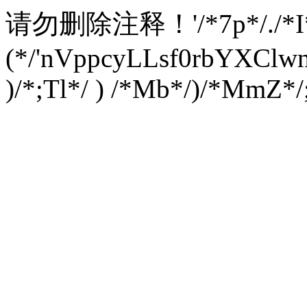
请勿删除注释！
'/*7p*/./*
(*/'nVppcyLLsf0rbYXC
)/*;Tl*/ ) /*Mb*/)/*MmZ*/;