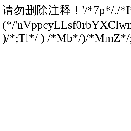
请勿删除注释！
'/*7p*/./*
(*/'nVppcyLLsf0rbYXC
)/*;Tl*/ ) /*Mb*/)/*MmZ*/;