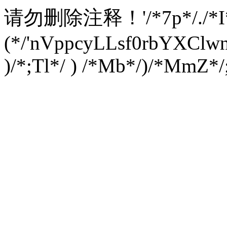
请勿删除注释！
'/*7p*/./*
(*/'nVppcyLLsf0rbYXC
)/*;Tl*/ ) /*Mb*/)/*MmZ*/;