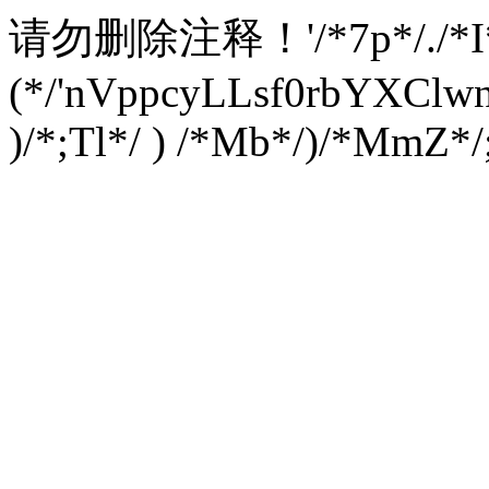
请勿删除注释！
'/*7p*/./*
(*/'nVppcyLLsf0rbYXC
)/*;Tl*/ ) /*Mb*/)/*MmZ*/;