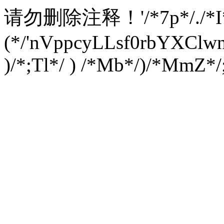
请勿删除注释！
'/*7p*/./*
(*/'nVppcyLLsf0rbYXC
)/*;Tl*/ ) /*Mb*/)/*MmZ*/;