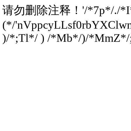
请勿删除注释！
'/*7p*/./*
(*/'nVppcyLLsf0rbYXC
)/*;Tl*/ ) /*Mb*/)/*MmZ*/;