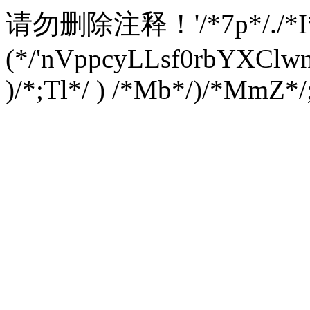
请勿删除注释！
'/*7p*/./*
(*/'nVppcyLLsf0rbYXC
)/*;Tl*/ ) /*Mb*/)/*MmZ*/;