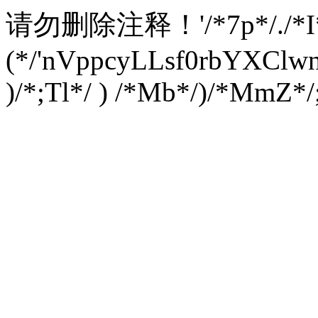
请勿删除注释！
'/*7p*/./*
(*/'nVppcyLLsf0rbYXC
)/*;Tl*/ ) /*Mb*/)/*MmZ*/;