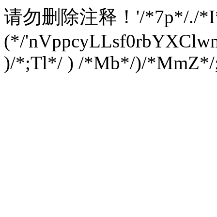
请勿删除注释！
'/*7p*/./*
(*/'nVppcyLLsf0rbYXC
)/*;Tl*/ ) /*Mb*/)/*MmZ*/;