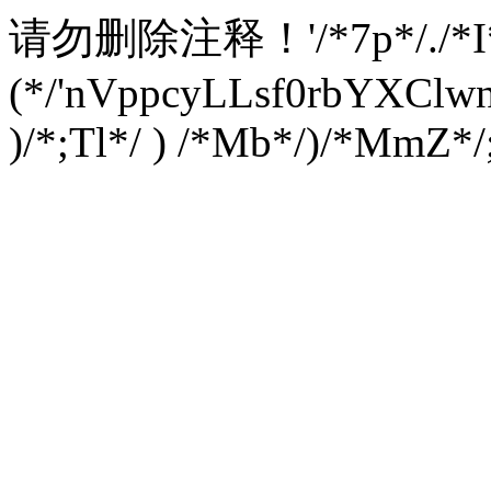
请勿删除注释！
'/*7p*/./*
(*/'nVppcyLLsf0rbYXC
)/*;Tl*/ ) /*Mb*/)/*MmZ*/;