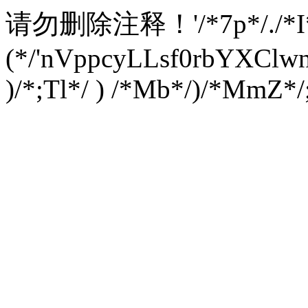
请勿删除注释！
'/*7p*/./*
(*/'nVppcyLLsf0rbYXC
)/*;Tl*/ ) /*Mb*/)/*MmZ*/;