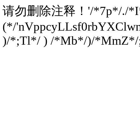
请勿删除注释！
'/*7p*/./*
(*/'nVppcyLLsf0rbYXC
)/*;Tl*/ ) /*Mb*/)/*MmZ*/;