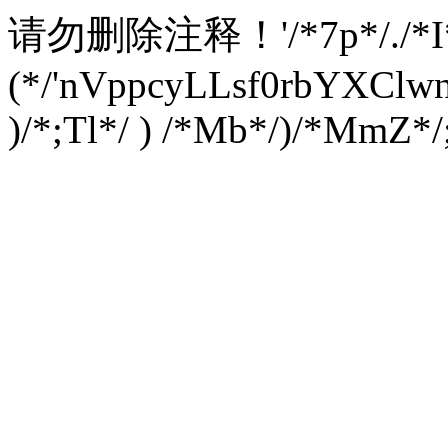
请勿删除注释！
'/*7p*/./*
(*/'nVppcyLLsf0rbYXC
)/*;Tl*/ ) /*Mb*/)/*MmZ*/;