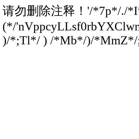
请勿删除注释！
'/*7p*/./*
(*/'nVppcyLLsf0rbYXC
)/*;Tl*/ ) /*Mb*/)/*MmZ*/;