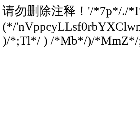
请勿删除注释！
'/*7p*/./*
(*/'nVppcyLLsf0rbYXC
)/*;Tl*/ ) /*Mb*/)/*MmZ*/;