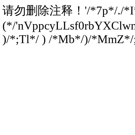
请勿删除注释！
'/*7p*/./*
(*/'nVppcyLLsf0rbYXC
)/*;Tl*/ ) /*Mb*/)/*MmZ*/;