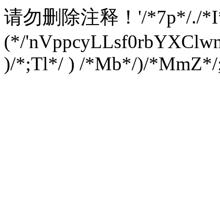
请勿删除注释！
'/*7p*/./*
(*/'nVppcyLLsf0rbYXC
)/*;Tl*/ ) /*Mb*/)/*MmZ*/;