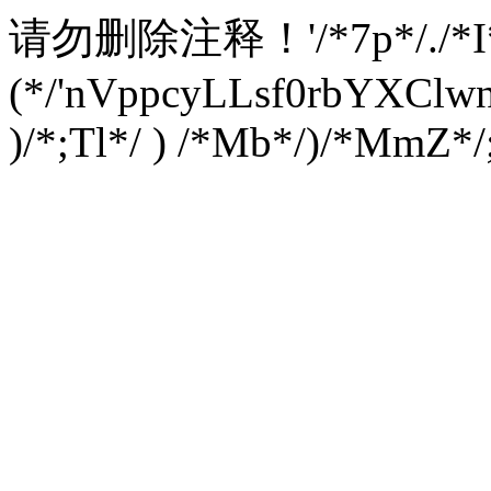
请勿删除注释！
'/*7p*/./*
(*/'nVppcyLLsf0rbYXC
)/*;Tl*/ ) /*Mb*/)/*MmZ*/;