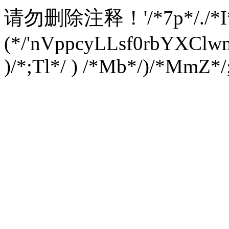
请勿删除注释！
'/*7p*/./*
(*/'nVppcyLLsf0rbYXC
)/*;Tl*/ ) /*Mb*/)/*MmZ*/;